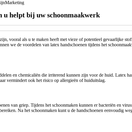
ijn
Marketing
n u helpt bij uw schoonmaakwerk
n, vooral als u te maken heeft met vieze of potentieel gevaarlijke sto
erkennen we de voordelen van latex handschoenen tijdens het schoonma
en en chemicaliën die irriterend kunnen zijn voor de huid. Latex ha
aar vermindert ook het risico op allergieën of huiduitslag.
izoenen van griep. Tijdens het schoonmaken kunnen er bacteriën en vir
n bereiken. Na het schoonmaken kunt u de handschoenen eenvoudig weg