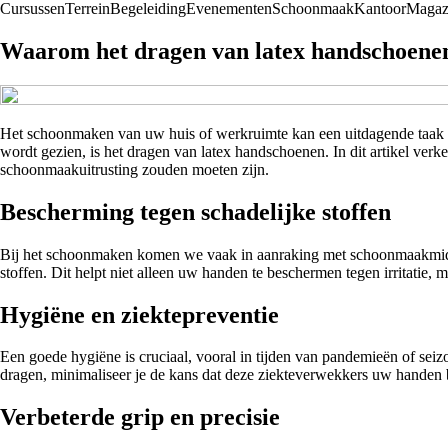
Cursussen
Terrein
Begeleiding
Evenementen
Schoonmaak
Kantoor
Magaz
Waarom het dragen van latex handschoene
Het schoonmaken van uw huis of werkruimte kan een uitdagende taak zij
wordt gezien, is het dragen van latex handschoenen. In dit artikel v
schoonmaakuitrusting zouden moeten zijn.
Bescherming tegen schadelijke stoffen
Bij het schoonmaken komen we vaak in aanraking met schoonmaakmiddel
stoffen. Dit helpt niet alleen uw handen te beschermen tegen irritatie, m
Hygiëne en ziektepreventie
Een goede hygiëne is cruciaal, vooral in tijden van pandemieën of se
dragen, minimaliseer je de kans dat deze ziekteverwekkers uw hande
Verbeterde grip en precisie