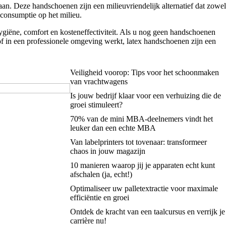
aan. Deze handschoenen zijn een milieuvriendelijk alternatief dat zowel
consumptie op het milieu.
giëne, comfort en kosteneffectiviteit. Als u nog geen handschoenen
of in een professionele omgeving werkt, latex handschoenen zijn een
Veiligheid voorop: Tips voor het schoonmaken
van vrachtwagens
Is jouw bedrijf klaar voor een verhuizing die de
groei stimuleert?
70% van de mini MBA-deelnemers vindt het
leuker dan een echte MBA
Van labelprinters tot tovenaar: transformeer
chaos in jouw magazijn
10 manieren waarop jij je apparaten echt kunt
afschalen (ja, echt!)
Optimaliseer uw palletextractie voor maximale
efficiëntie en groei
Ontdek de kracht van een taalcursus en verrijk je
carrière nu!