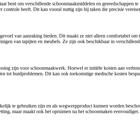
 staat bent om verschillende schoonmaakmiddelen en gereedschappen t
 controle heeft. Dit kan vooral nuttig zijn bij taken die precisie vere
evoel van aanraking bieden. Dit maakt ze niet alleen comfortabel om te
igen van tapijten en meubels. Ze zijn ook beschikbaar in verschillend
ssing zijn voor schoonmaakwerk. Hoewel er initiële kosten aan verbon
iden tot huidproblemen. Dit kan ook toekomstige medische kosten besp
akkelijk te gebruiken zijn en als wegwerpproduct kunnen worden bes
etting, maar maakt ook het opruimen na het schoonmaken eenvoudiger. U