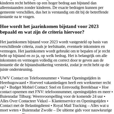
kinderen recht hebben op een hoger bedrag aan bijstand dan
alleenstaanden zonder kinderen. De exacte bedragen kunnen per
gemeente verschillen, dus het is verstandig om dit bij de betreffende
instantie na te vragen.
Hoe wordt het jaarinkomen bijstand voor 2023
bepaald en wat zijn de criteria hiervoor?
Het jaarinkomen bijstand voor 2023 wordt vastgesteld op basis van
verschillende criteria, zoals je leefsituatie, eventuele inkomsten en
vermogen. Het jaarinkomen wordt gebruikt om te bepalen of je recht
hebt op bijstand en zo ja, op welk bedrag. Het is belangrijk om alle
inkomsten en vermogen volledig en correct door te geven aan de
instantie die de bijstandsuitkering verstrekt, zodat je recht hebt op de
juiste ondersteuning.
UWV Contact en Telefoonnummer
•
Vomar Openingstijden in
Heerhugowaard
•
Hoeveel vakantiedagen heeft een werknemer recht
op?
•
Budget Mobiel Contact: Snel en Eenvoudig Bereikbaar
•
Hoe
contact opnemen met FNV: telefoonnummer, openingstijden en meer
•
Buienradar Tilburg: Weersvoorspelling voor de komende 24 uur
•
Alles Over Contacteer Vidaxl – Klantenservice en Openingstijden
•
Contact met de Belastingdienst
•
Royal Mail Tracking – Alles wat u
moet weten
•
Buienradar Zwolle – De ultieme gids voor nauwkeurige