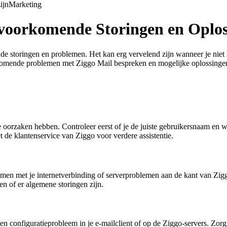
ijn
Marketing
lvoorkomende Storingen en Oplo
de storingen en problemen. Het kan erg vervelend zijn wanneer je niet 
orkomende problemen met Ziggo Mail bespreken en mogelijke oplossinge
ende oorzaken hebben. Controleer eerst of je de juiste gebruikersnaam e
de klantenservice van Ziggo voor verdere assistentie.
men met je internetverbinding of serverproblemen aan de kant van Ziggo
n of er algemene storingen zijn.
en configuratieprobleem in je e-mailclient of op de Ziggo-servers. Zorg