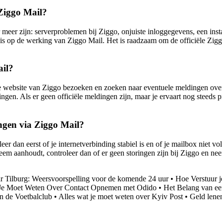
Ziggo Mail?
er zijn: serverproblemen bij Ziggo, onjuiste inloggegevens, een insta
oed is op de werking van Ziggo Mail. Het is raadzaam om de officiële Zi
ail?
iële website van Ziggo bezoeken en zoeken naar eventuele meldingen ove
ingen. Als er geen officiële meldingen zijn, maar je ervaart nog steed
angen via Ziggo Mail?
r dan eerst of je internetverbinding stabiel is en of je mailbox niet vol
leem aanhoudt, controleer dan of er geen storingen zijn bij Ziggo en ne
r Tilburg: Weersvoorspelling voor de komende 24 uur
•
Hoe Verstuur j
 Je Moet Weten Over Contact Opnemen met Odido
•
Het Belang van ee
n de Voetbalclub
•
Alles wat je moet weten over Kyiv Post
•
Geld lenen