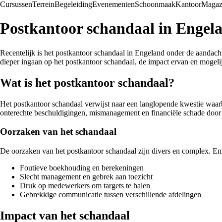
Cursussen
Terrein
Begeleiding
Evenementen
Schoonmaak
Kantoor
Magaz
Postkantoor schandaal in Engel
Recentelijk is het postkantoor schandaal in Engeland onder de aandach
dieper ingaan op het postkantoor schandaal, de impact ervan en mogeli
Wat is het postkantoor schandaal?
Het postkantoor schandaal verwijst naar een langlopende kwestie waar
onterechte beschuldigingen, mismanagement en financiële schade door
Oorzaken van het schandaal
De oorzaken van het postkantoor schandaal zijn divers en complex. Enke
Foutieve boekhouding en berekeningen
Slecht management en gebrek aan toezicht
Druk op medewerkers om targets te halen
Gebrekkige communicatie tussen verschillende afdelingen
Impact van het schandaal