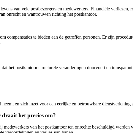
evens van vele postbezorgers en medewerkers. Financiële verliezen, re
 van onrecht en wantrouwen richting het postkantoor.
om compensaties te bieden aan de getroffen personen. Er zijn procedur
.
 dat het postkantoor structurele veranderingen doorvoert en transparan
id neemt en zich inzet voor een eerlijke en betrouwbare dienstverlenin
 draait het precies om?
bij medewerkers van het postkantoor ten onrechte beschuldigd werden va
e veroordelingen en verlies van banen.