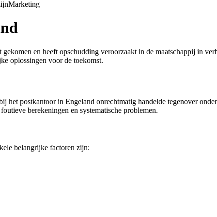
ijn
Marketing
and
t gekomen en heeft opschudding veroorzaakt in de maatschappij in verba
jke oplossingen voor de toekomst.
bij het postkantoor in Engeland onrechtmatig handelde tegenover onde
 foutieve berekeningen en systematische problemen.
le belangrijke factoren zijn: