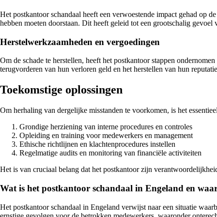
Het postkantoor schandaal heeft een verwoestende impact gehad op de l
hebben moeten doorstaan. Dit heeft geleid tot een grootschalig gevoel
Herstelwerkzaamheden en vergoedingen
Om de schade te herstellen, heeft het postkantoor stappen ondernomen 
terugvorderen van hun verloren geld en het herstellen van hun reputatie
Toekomstige oplossingen
Om herhaling van dergelijke misstanden te voorkomen, is het essentieel
Grondige herziening van interne procedures en controles
Opleiding en training voor medewerkers en management
Ethische richtlijnen en klachtenprocedures instellen
Regelmatige audits en monitoring van financiële activiteiten
Het is van cruciaal belang dat het postkantoor zijn verantwoordelijkhe
Wat is het postkantoor schandaal in Engeland en waar
Het postkantoor schandaal in Engeland verwijst naar een situatie waar
ernstige gevolgen voor de betrokken medewerkers, waaronder onterecht