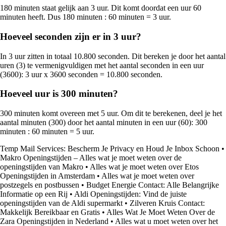
180 minuten staat gelijk aan 3 uur. Dit komt doordat een uur 60
minuten heeft. Dus 180 minuten : 60 minuten = 3 uur.
Hoeveel seconden zijn er in 3 uur?
In 3 uur zitten in totaal 10.800 seconden. Dit bereken je door het aantal
uren (3) te vermenigvuldigen met het aantal seconden in een uur
(3600): 3 uur x 3600 seconden = 10.800 seconden.
Hoeveel uur is 300 minuten?
300 minuten komt overeen met 5 uur. Om dit te berekenen, deel je het
aantal minuten (300) door het aantal minuten in een uur (60): 300
minuten : 60 minuten = 5 uur.
Temp Mail Services: Bescherm Je Privacy en Houd Je Inbox Schoon
•
Makro Openingstijden – Alles wat je moet weten over de
openingstijden van Makro
•
Alles wat je moet weten over Etos
Openingstijden in Amsterdam
•
Alles wat je moet weten over
postzegels en postbussen
•
Budget Energie Contact: Alle Belangrijke
Informatie op een Rij
•
Aldi Openingstijden: Vind de juiste
openingstijden van de Aldi supermarkt
•
Zilveren Kruis Contact:
Makkelijk Bereikbaar en Gratis
•
Alles Wat Je Moet Weten Over de
Zara Openingstijden in Nederland
•
Alles wat u moet weten over het