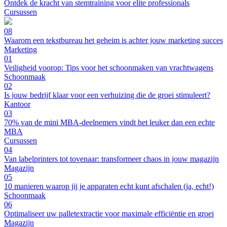
Ontdek de kracht van stemtraining voor elite professionals
Cursussen
08
Waarom een tekstbureau het geheim is achter jouw marketing succes
Marketing
01
Veiligheid voorop: Tips voor het schoonmaken van vrachtwagens
Schoonmaak
02
Is jouw bedrijf klaar voor een verhuizing die de groei stimuleert?
Kantoor
03
70% van de mini MBA-deelnemers vindt het leuker dan een echte
MBA
Cursussen
04
Van labelprinters tot tovenaar: transformeer chaos in jouw magazijn
Magazijn
05
10 manieren waarop jij je apparaten echt kunt afschalen (ja, echt!)
Schoonmaak
06
Optimaliseer uw palletextractie voor maximale efficiëntie en groei
Magazijn