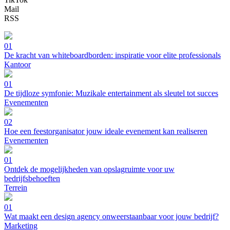
Mail
RSS
01
De kracht van whiteboardborden: inspiratie voor elite professionals
Kantoor
01
De tijdloze symfonie: Muzikale entertainment als sleutel tot succes
Evenementen
02
Hoe een feestorganisator jouw ideale evenement kan realiseren
Evenementen
01
Ontdek de mogelijkheden van opslagruimte voor uw
bedrijfsbehoeften
Terrein
01
Wat maakt een design agency onweerstaanbaar voor jouw bedrijf?
Marketing