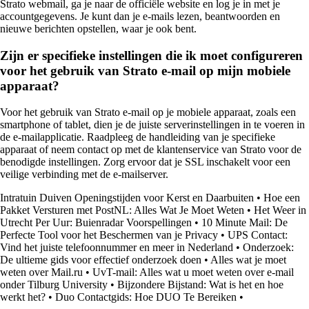
Strato webmail, ga je naar de officiële website en log je in met je
accountgegevens. Je kunt dan je e-mails lezen, beantwoorden en
nieuwe berichten opstellen, waar je ook bent.
Zijn er specifieke instellingen die ik moet configureren
voor het gebruik van Strato e-mail op mijn mobiele
apparaat?
Voor het gebruik van Strato e-mail op je mobiele apparaat, zoals een
smartphone of tablet, dien je de juiste serverinstellingen in te voeren in
de e-mailapplicatie. Raadpleeg de handleiding van je specifieke
apparaat of neem contact op met de klantenservice van Strato voor de
benodigde instellingen. Zorg ervoor dat je SSL inschakelt voor een
veilige verbinding met de e-mailserver.
Intratuin Duiven Openingstijden voor Kerst en Daarbuiten
•
Hoe een
Pakket Versturen met PostNL: Alles Wat Je Moet Weten
•
Het Weer in
Utrecht Per Uur: Buienradar Voorspellingen
•
10 Minute Mail: De
Perfecte Tool voor het Beschermen van je Privacy
•
UPS Contact:
Vind het juiste telefoonnummer en meer in Nederland
•
Onderzoek:
De ultieme gids voor effectief onderzoek doen
•
Alles wat je moet
weten over Mail.ru
•
UvT-mail: Alles wat u moet weten over e-mail
onder Tilburg University
•
Bijzondere Bijstand: Wat is het en hoe
werkt het?
•
Duo Contactgids: Hoe DUO Te Bereiken
•