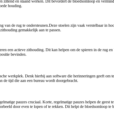
ssen zittend en staand werken. Dit bevordert de bloedsomloop en vermin
goede houding.
van de rug te ondersteunen.Deze stoelen zijn vaak verstelbaar in hoog
 zithouding gemakkelijk aan te passen.
uleren een actieve zithouding. Dit kan helpen om de spieren in de rug e
positie bevinden.
e werkplek. Denk hierbij aan software die herinneringen geeft om te 
n de tijd die aan een bureau wordt doorgebracht.
lmatige pauzes cruciaal. Korte, regelmatige pauzes helpen de geest te
orbeeld door even te lopen of te rekken. Dit helpt de bloedsomloop te b