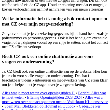
zorgpas downloaden of een nieuwe zorgpas aanvragen. Dit kan ook
telefonisch of via de CZ app. Houd er rekening mee dat er mogelijk
kosten verbonden zijn aan het aanvragen van een nieuwe zorgpas.
Welke informatie heb ik nodig als ik contact opneem
met CZ over mijn zorgverzekering?
Zorg ervoor dat je je verzekeringsgegevens bij de hand hebt, zoals je
polisnummer en persoonsgegevens. Ook is het handig om eventuele
vragen of wijzigingen vooraf op een rijtje te zetten, zodat het contact
met CZ efficiënt verloopt.
Biedt CZ ook een online chatfunctie aan voor
vragen en ondersteuning?
Ja, CZ biedt ook een online chatfunctie aan op de website. Hier kun
je terecht voor snelle vragen en ondersteuning. De chat is
beschikbaar tijdens kantooruren en medewerkers van CZ staan klaar
om je te helpen met je vragen over je zorgverzekering.
Alles wat je moet weten over openingstijden H
•
Bericht: Alles wat
je moet weten
•
Efteling Openingstijden 2023-2024
•
Alles wat u
moet weten over contact opnemen met de Volkskrant Klantenservice
•
Spam Mail Blokkeren op Hotmail en Outlook
•
Cadeautje Per