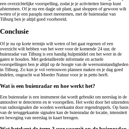
een overzichtelijke voorspelling, zodat je je activiteiten hierop kunt
afstemmen. Of je nu een dagje uit plant, gaat shoppen of gewoon wilt
weten of je een paraplu moet meenemen, met de buienradar van
Tilburg ben je altijd goed voorbereid.
Conclusie
Of je nu op korte termijn wilt weten of het gaat regenen of een
overzicht wilt hebben van het weer voor de komende 24 uur, de
buienradar van Tilburg is een handig hulpmiddel om het weer in de
gaten te houden. Met gedetailleerde informatie en actuele
voorspellingen ben je altijd op de hoogte van de weersomstandigheden
in Tilburg. Zo kun je vol vertrouwen plannen maken en je dag goed
indelen, ongeacht wat Moeder Natuur voor je in petto heeft.
Wat is een buienradar en hoe werkt het?
Een buienradar is een instrument dat wordt gebruikt om neerslag in de
atmosfeer te detecteren en te voorspellen. Het werkt door het uitzenden
van radiosignalen die worden weerkaatst door regendruppels. Op basis
van de teruggekaatste signalen kan de buienradar de locatie, intensiteit
en beweging van neerslag in kaart brengen.
Wat betekent de term 3 uur vooruit op de buienradar