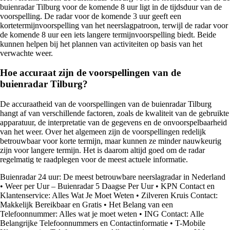
buienradar Tilburg voor de komende 8 uur ligt in de tijdsduur van de
voorspelling. De radar voor de komende 3 uur geeft een
kortetermijnvoorspelling van het neerslagpatroon, terwijl de radar voor
de komende 8 uur een iets langere termijnvoorspelling biedt. Beide
kunnen helpen bij het plannen van activiteiten op basis van het
verwachte weer.
Hoe accuraat zijn de voorspellingen van de
buienradar Tilburg?
De accuraatheid van de voorspellingen van de buienradar Tilburg
hangt af van verschillende factoren, zoals de kwaliteit van de gebruikte
apparatuur, de interpretatie van de gegevens en de onvoorspelbaarheid
van het weer. Over het algemeen zijn de voorspellingen redelijk
betrouwbaar voor korte termijn, maar kunnen ze minder nauwkeurig
zijn voor langere termijn. Het is daarom altijd goed om de radar
regelmatig te raadplegen voor de meest actuele informatie.
Buienradar 24 uur: De meest betrouwbare neerslagradar in Nederland
•
Weer per Uur – Buienradar 5 Daagse Per Uur
•
KPN Contact en
Klantenservice: Alles Wat Je Moet Weten
•
Zilveren Kruis Contact:
Makkelijk Bereikbaar en Gratis
•
Het Belang van een
Telefoonnummer: Alles wat je moet weten
•
ING Contact: Alle
Belangrijke Telefoonnummers en Contactinformatie
•
T-Mobile