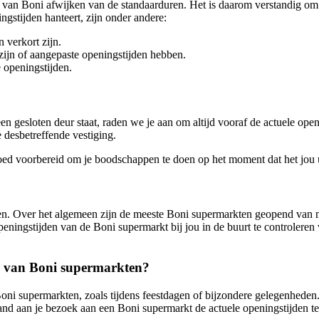
 van Boni afwijken van de standaarduren. Het is daarom verstandig om
stijden hanteert, zijn onder andere:
 verkort zijn.
ijn of aangepaste openingstijden hebben.
 openingstijden.
een gesloten deur staat, raden we je aan om altijd vooraf de actuele op
 desbetreffende vestiging.
oed voorbereid om je boodschappen te doen op het moment dat het jou u
en. Over het algemeen zijn de meeste Boni supermarkten geopend van m
eningstijden van de Boni supermarkt bij jou in de buurt te controleren 
en van Boni supermarkten?
Boni supermarkten, zoals tijdens feestdagen of bijzondere gelegenhede
nd aan je bezoek aan een Boni supermarkt de actuele openingstijden te