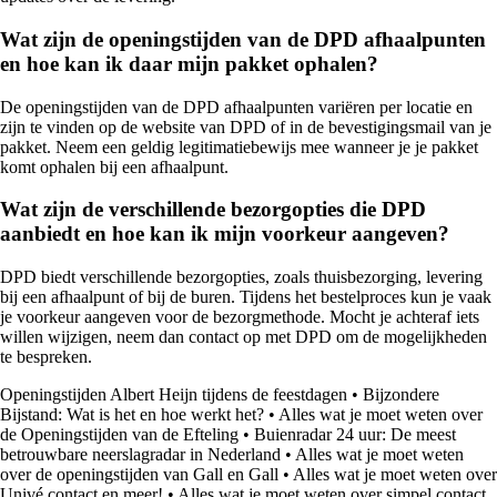
Wat zijn de openingstijden van de DPD afhaalpunten
en hoe kan ik daar mijn pakket ophalen?
De openingstijden van de DPD afhaalpunten variëren per locatie en
zijn te vinden op de website van DPD of in de bevestigingsmail van je
pakket. Neem een geldig legitimatiebewijs mee wanneer je je pakket
komt ophalen bij een afhaalpunt.
Wat zijn de verschillende bezorgopties die DPD
aanbiedt en hoe kan ik mijn voorkeur aangeven?
DPD biedt verschillende bezorgopties, zoals thuisbezorging, levering
bij een afhaalpunt of bij de buren. Tijdens het bestelproces kun je vaak
je voorkeur aangeven voor de bezorgmethode. Mocht je achteraf iets
willen wijzigen, neem dan contact op met DPD om de mogelijkheden
te bespreken.
Openingstijden Albert Heijn tijdens de feestdagen
•
Bijzondere
Bijstand: Wat is het en hoe werkt het?
•
Alles wat je moet weten over
de Openingstijden van de Efteling
•
Buienradar 24 uur: De meest
betrouwbare neerslagradar in Nederland
•
Alles wat je moet weten
over de openingstijden van Gall en Gall
•
Alles wat je moet weten over
Univé contact en meer!
•
Alles wat je moet weten over simpel contact