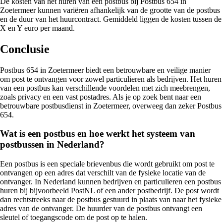
De kosten van het huren van een postbus bij Postbus 654 in
Zoetermeer kunnen variëren afhankelijk van de grootte van de postbus
en de duur van het huurcontract. Gemiddeld liggen de kosten tussen de
X en Y euro per maand.
Conclusie
Postbus 654 in Zoetermeer biedt een betrouwbare en veilige manier
om post te ontvangen voor zowel particulieren als bedrijven. Het huren
van een postbus kan verschillende voordelen met zich meebrengen,
zoals privacy en een vast postadres. Als je op zoek bent naar een
betrouwbare postbusdienst in Zoetermeer, overweeg dan zeker Postbus
654.
Wat is een postbus en hoe werkt het systeem van
postbussen in Nederland?
Een postbus is een speciale brievenbus die wordt gebruikt om post te
ontvangen op een adres dat verschilt van de fysieke locatie van de
ontvanger. In Nederland kunnen bedrijven en particulieren een postbus
huren bij bijvoorbeeld PostNL of een ander postbedrijf. De post wordt
dan rechtstreeks naar de postbus gestuurd in plaats van naar het fysieke
adres van de ontvanger. De huurder van de postbus ontvangt een
sleutel of toegangscode om de post op te halen.