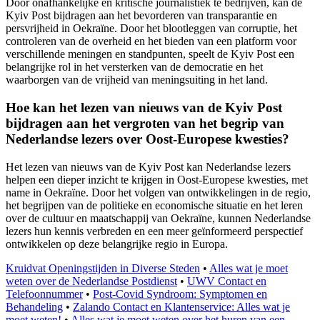
Door onafhankelijke en kritische journalistiek te bedrijven, kan de
Kyiv Post bijdragen aan het bevorderen van transparantie en
persvrijheid in Oekraïne. Door het blootleggen van corruptie, het
controleren van de overheid en het bieden van een platform voor
verschillende meningen en standpunten, speelt de Kyiv Post een
belangrijke rol in het versterken van de democratie en het
waarborgen van de vrijheid van meningsuiting in het land.
Hoe kan het lezen van nieuws van de Kyiv Post
bijdragen aan het vergroten van het begrip van
Nederlandse lezers over Oost-Europese kwesties?
Het lezen van nieuws van de Kyiv Post kan Nederlandse lezers
helpen een dieper inzicht te krijgen in Oost-Europese kwesties, met
name in Oekraïne. Door het volgen van ontwikkelingen in de regio,
het begrijpen van de politieke en economische situatie en het leren
over de cultuur en maatschappij van Oekraïne, kunnen Nederlandse
lezers hun kennis verbreden en een meer geïnformeerd perspectief
ontwikkelen op deze belangrijke regio in Europa.
Kruidvat Openingstijden in Diverse Steden
•
Alles wat je moet
weten over de Nederlandse Postdienst
•
UWV Contact en
Telefoonnummer
•
Post-Covid Syndroom: Symptomen en
Behandeling
•
Zalando Contact en Klantenservice: Alles wat je
moet weten!
•
Alles wat je moet weten over het huren van een