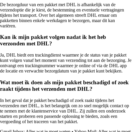
De bezorgduur van een pakket met DHL is afhankelijk van de
verzendoptie die je kiest, de bestemming en eventuele vertragingen
tijdens het transport. Over het algemeen streeft DHL ernaar om
pakketten binnen enkele werkdagen te bezorgen, maar dit kan
variëren.
Kan ik mijn pakket volgen nadat ik het heb
verzonden met DHL?
Ja, DHL biedt een trackingdienst waarmee je de status van je pakket
kunt volgen vanaf het moment van verzending tot aan de bezorging. Je
ontvangt een trackingnummer waarmee je online of via de DHL app
de locatie en verwachte bezorgdatum van je pakket kunt bekijken.
Wat moet ik doen als mijn pakket beschadigd of zoek
raakt tijdens het verzenden met DHL?
In het geval dat je pakket beschadigd of zoek raakt tijdens het
verzenden met DHL, is het belangrijk om zo snel mogelijk contact op
te nemen met de klantenservice van DHL. Zij zullen een onderzoek
starten en proberen een passende oplossing te bieden, zoals een
vergoeding of het traceren van het pakket.
Gmail Inbox: Alles wat je moet weten
•
Yahoo Mail: Alles wat je moet