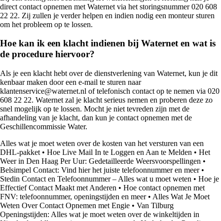
direct contact opnemen met Waternet via het storingsnummer 020 608
22 22. Zij zullen je verder helpen en indien nodig een monteur sturen
om het probleem op te lossen.
Hoe kan ik een klacht indienen bij Waternet en wat is
de procedure hiervoor?
Als je een klacht hebt over de dienstverlening van Waternet, kun je dit
kenbaar maken door een e-mail te sturen naar
klantenservice@waternet.nl of telefonisch contact op te nemen via 020
608 22 22. Waternet zal je klacht serieus nemen en proberen deze zo
snel mogelijk op te lossen. Mocht je niet tevreden zijn met de
afhandeling van je klacht, dan kun je contact opnemen met de
Geschillencommissie Water.
Alles wat je moet weten over de kosten van het versturen van een
DHL-pakket
•
Hoe Live Mail In te Loggen en Aan te Melden
•
Het
Weer in Den Haag Per Uur: Gedetailleerde Weersvoorspellingen
•
Belsimpel Contact: Vind hier het juiste telefoonnummer en meer
•
Stedin Contact en Telefoonnummer – Alles wat u moet weten
•
Hoe je
Effectief Contact Maakt met Anderen
•
Hoe contact opnemen met
FNV: telefoonnummer, openingstijden en meer
•
Alles Wat Je Moet
Weten Over Contact Opnemen met Engie
•
Van Tilburg
Openingstijden: Alles wat je moet weten over de winkeltijden in