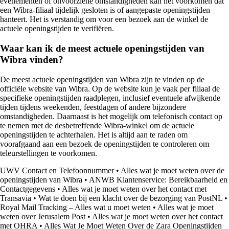
evenementen of onvoorziene omstandigheden kan het voorkomen dat
een Wibra-filiaal tijdelijk gesloten is of aangepaste openingstijden
hanteert. Het is verstandig om voor een bezoek aan de winkel de
actuele openingstijden te verifiëren.
Waar kan ik de meest actuele openingstijden van
Wibra vinden?
De meest actuele openingstijden van Wibra zijn te vinden op de
officiële website van Wibra. Op de website kun je vaak per filiaal de
specifieke openingstijden raadplegen, inclusief eventuele afwijkende
tijden tijdens weekenden, feestdagen of andere bijzondere
omstandigheden. Daarnaast is het mogelijk om telefonisch contact op
te nemen met de desbetreffende Wibra-winkel om de actuele
openingstijden te achterhalen. Het is altijd aan te raden om
voorafgaand aan een bezoek de openingstijden te controleren om
teleurstellingen te voorkomen.
UWV Contact en Telefoonnummer
•
Alles wat je moet weten over de
openingstijden van Wibra
•
ANWB Klantenservice: Bereikbaarheid en
Contactgegevens
•
Alles wat je moet weten over het contact met
Transavia
•
Wat te doen bij een klacht over de bezorging van PostNL
•
Royal Mail Tracking – Alles wat u moet weten
•
Alles wat je moet
weten over Jerusalem Post
•
Alles wat je moet weten over het contact
met OHRA
•
Alles Wat Je Moet Weten Over de Zara Openingstijden