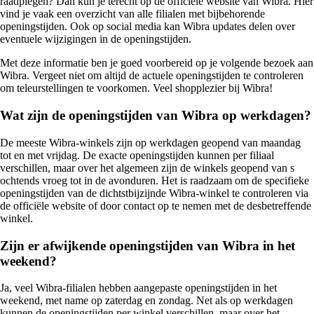
raadplegen? Dan kun je terecht op de officiële website van Wibra. Hier
vind je vaak een overzicht van alle filialen met bijbehorende
openingstijden. Ook op social media kan Wibra updates delen over
eventuele wijzigingen in de openingstijden.
Met deze informatie ben je goed voorbereid op je volgende bezoek aan
Wibra. Vergeet niet om altijd de actuele openingstijden te controleren
om teleurstellingen te voorkomen. Veel shopplezier bij Wibra!
Wat zijn de openingstijden van Wibra op werkdagen?
De meeste Wibra-winkels zijn op werkdagen geopend van maandag
tot en met vrijdag. De exacte openingstijden kunnen per filiaal
verschillen, maar over het algemeen zijn de winkels geopend van s
ochtends vroeg tot in de avonduren. Het is raadzaam om de specifieke
openingstijden van de dichtstbijzijnde Wibra-winkel te controleren via
de officiële website of door contact op te nemen met de desbetreffende
winkel.
Zijn er afwijkende openingstijden van Wibra in het
weekend?
Ja, veel Wibra-filialen hebben aangepaste openingstijden in het
weekend, met name op zaterdag en zondag. Net als op werkdagen
kunnen de openingstijden per winkel verschillen, maar over het